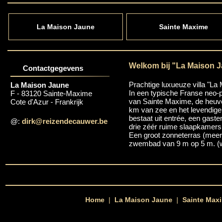
La Maison Jaune
Sainte Maxime
Welkom bij "La Maison J
Contactgegevens
Prachtige luxueuze villa "La
La Maison Jaune
In een typische Franse neo-p
F - 83120 Sainte-Maxime
van Sainte Maxime, de heuve
Cote d'Azur - Frankrijk
km van zee en het levendig
bestaat uit entrée, een gaste
@:
dirk@reizendecauwer.be
drie zéér ruime slaapkamers 
Een groot zonneterras (meer
zwembad van 9 m op 5 m. (w
Home
|
La Maison Jaune
|
Sainte Max